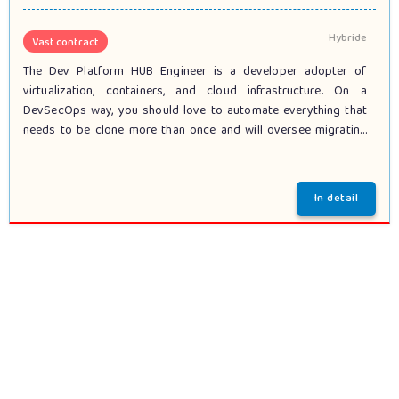
Hybride
Vast contract
The Dev Platform HUB Engineer is a developer adopter of
virtualization, containers, and cloud infrastructure. On a
DevSecOps way, you should love to automate everything that
needs to be clone more than once and will oversee migrating
products using container technology such as Kubemetes and
provisioning platforms such as vRealize Automation. Your scope
will also embrace reverse engineering of the legacy architecture
and key flows, understand its key weaknesses and readiness
such as security, reliability, simplicity, performance, operational
agility, and automation. Design out the weaknesses, work band
in hand with the technical architects and operational teams. The
final goal is to participate in the transformation of the Data
Center into a full Continues Delivery pipeline with fully
automated build/deploy/monitoring/resiliency processes in a
fully consolidated environment with no unknown remaining
legacy issues in terms of security, reliability, performance, and
operational agility.