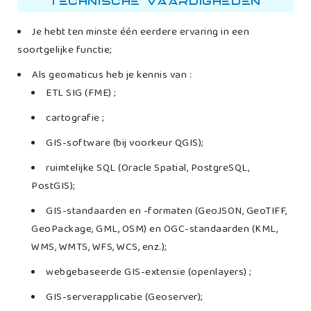
Technische vaardigheden
Je hebt ten minste één eerdere ervaring in een
soortgelijke functie;
Als geomaticus heb je kennis van :
ETL SIG (FME) ;
cartografie ;
GIS-software (bij voorkeur QGIS);
ruimtelijke SQL (Oracle Spatial, PostgreSQL,
PostGIS);
GIS-standaarden en -formaten (GeoJSON, GeoTIFF,
GeoPackage, GML, OSM) en OGC-standaarden (KML,
WMS, WMTS, WFS, WCS, enz.);
webgebaseerde GIS-extensie (openlayers) ;
GIS-serverapplicatie (Geoserver);